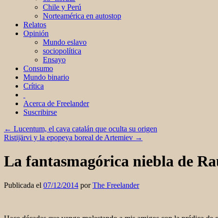
Chile y Perú
Norteamérica en autostop
Relatos
Opinión
Mundo eslavo
sociopolítica
Ensayo
Consumo
Mundo binario
Crítica
Acerca de Freelander
Suscribirse
←
Lucentum, el cava catalán que oculta su origen
Ristijärvi y la epopeya boreal de Artemiev
→
La fantasmagórica niebla de R
Publicada el
07/12/2014
por
The Freelander