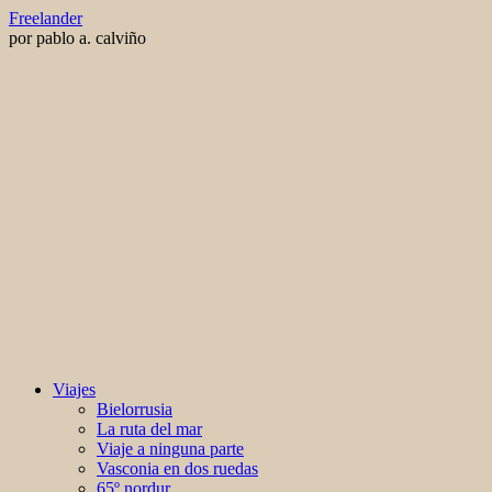
Saltar
Freelander
al
por pablo a. calviño
contenido
Viajes
Bielorrusia
La ruta del mar
Viaje a ninguna parte
Vasconia en dos ruedas
65º nordur