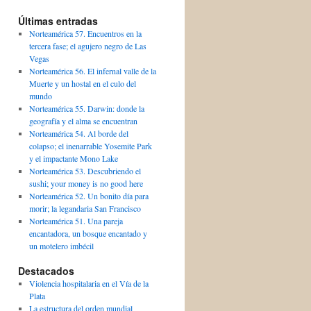
Últimas entradas
Norteamérica 57. Encuentros en la
tercera fase; el agujero negro de Las
Vegas
Norteamérica 56. El infernal valle de la
Muerte y un hostal en el culo del
mundo
Norteamérica 55. Darwin: donde la
geografía y el alma se encuentran
Norteamérica 54. Al borde del
colapso; el inenarrable Yosemite Park
y el impactante Mono Lake
Norteamérica 53. Descubriendo el
sushi; your money is no good here
Norteamérica 52. Un bonito día para
morir; la legandaria San Francisco
Norteamérica 51. Una pareja
encantadora, un bosque encantado y
un motelero imbécil
Destacados
Violencia hospitalaria en el Vía de la
Plata
La estructura del orden mundial