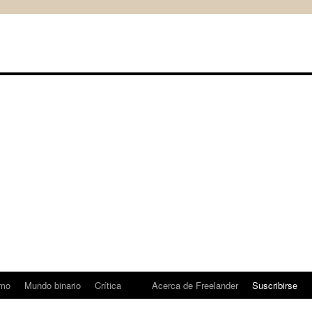
mo
Mundo binario
Crítica
Acerca de Freelander
Suscribirse