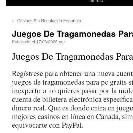
binario
←
Casinos Sin Regulacion Española
Juegos De Tragamonedas Para
Publicada el
17/06/2026
por
Juegos De Tragamonedas Para
Regístrese para obtener una nueva cuen
juegos de tragamonedas para pc gratis s
inexperto o no quieres pasar por la mole
cuenta de billetera electrónica específi
dinero real. Que es donde entra en juego 
mejores casinos en línea en Canada, si
equivocarte con PayPal.