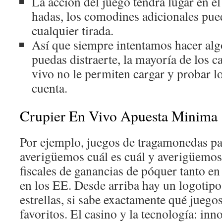
La acción del juego tendrá lugar en 
hadas, los comodines adicionales pue
cualquier tirada.
Así que siempre intentamos hacer algo
puedas distraerte, la mayoría de los c
vivo no le permiten cargar y probar l
cuenta.
Crupier En Vivo Apuesta Minima
Por ejemplo, juegos de tragamonedas par
averigüemos cuál es cuál y averigüemos 
fiscales de ganancias de póquer tanto e
en los EE. Desde arriba hay un logotipo
estrellas, si sabe exactamente qué juego
favoritos. El casino y la tecnología: inn