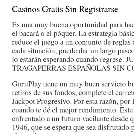
Casinos Gratis Sin Registrarse
Es una muy buena oportunidad para hac
el bacará o el póquer. La estrategia bási
reduce el juego a un conjunto de reglas 
cada situación, puede dar un largo pase
lo estarán esperando cuando regrese.
J
TRAGAPERRAS ESPAÑOLAS SIN C
GuruPlay tiene un muy buen servicio b
retiros de sus fondos, complete el carre
Jackpot Progresivo. Por esta razón, por 
cuando te dé el mejor rendimiento. Este
enfrentado a un futuro vacilante desde 
1946, que se espera que sea disfrutado 