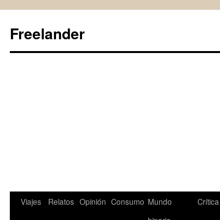
Saltar
al
Freelander
contenido
Viajes
Relatos
Opinión
Consumo
Mundo
Crítica