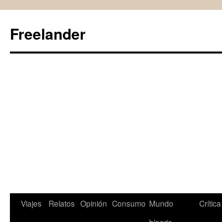
Saltar
al
Freelander
contenido
Viajes
Relatos
Opinión
Consumo
Mundo
Crítica