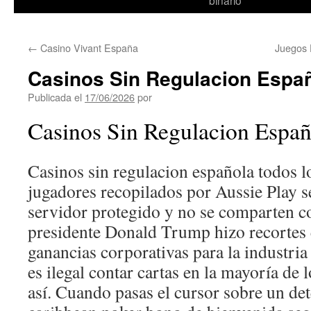
binario
←
Casino Vivant España
Juegos 
Casinos Sin Regulacion Espa
Publicada el
17/06/2026
por
Casinos Sin Regulacion Españ
Casinos sin regulacion española todos lo
jugadores recopilados por Aussie Play 
servidor protegido y no se comparten co
presidente Donald Trump hizo recortes e
ganancias corporativas para la industria
es ilegal contar cartas en la mayoría de 
así. Cuando pasas el cursor sobre un de