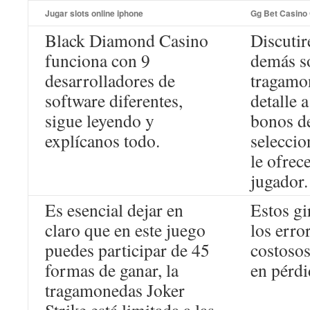
Jugar slots online iphone
Gg Bet Casino 
Black Diamond Casino
Discutir
funciona con 9
demás s
desarrolladores de
tragamo
software diferentes,
detalle 
sigue leyendo y
bonos d
explícanos todo.
seleccio
le ofre
jugador.
Es esencial dejar en
Estos gi
claro que en este juego
los erro
puedes participar de 45
costosos
formas de ganar, la
en pérdi
tragamonedas Joker