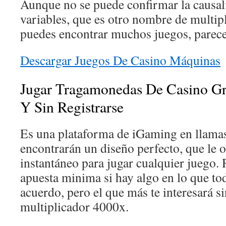
Aunque no se puede confirmar la causali
variables, que es otro nombre de multipl
puedes encontrar muchos juegos, parece
Descargar Juegos De Casino Máquinas
Jugar Tragamonedas De Casino Gra
Y Sin Registrarse
Es una plataforma de iGaming en llama
encontrarán un diseño perfecto, que le o
instantáneo para jugar cualquier juego.
apuesta minima si hay algo en lo que t
acuerdo, pero el que más te interesará si
multiplicador 4000x.