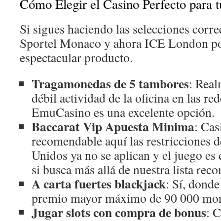
Cómo Elegir el Casino Perfecto para t
Si sigues haciendo las selecciones corre
Sportel Monaco y ahora ICE London pon
espectacular producto.
Tragamonedas de 5 tambores
: Real
débil actividad de la oficina en las red
EmuCasino es una excelente opción.
Baccarat Vip Apuesta Minima
: Cas
recomendable aquí las restricciones 
Unidos ya no se aplican y el juego es
si busca más allá de nuestra lista re
A carta fuertes blackjack
: Sí, dond
premio mayor máximo de 90 000 mo
Jugar slots con compra de bonus
: 