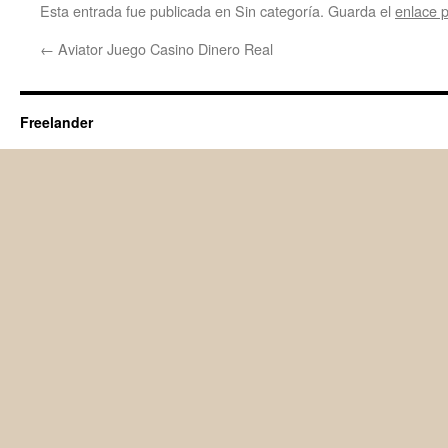
Esta entrada fue publicada en Sin categoría. Guarda el
enlace 
←
Aviator Juego Casino Dinero Real
Freelander