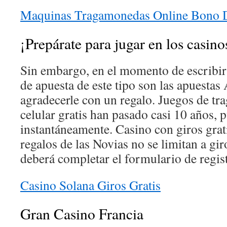
Maquinas Tragamonedas Online Bono 
¡Prepárate para jugar en los casino
Sin embargo, en el momento de escribir 
de apuesta de este tipo son las apuesta
agradecerle con un regalo. Juegos de t
celular gratis han pasado casi 10 años,
instantáneamente. Casino con giros grati
regalos de las Novias no se limitan a gir
deberá completar el formulario de regist
Casino Solana Giros Gratis
Gran Casino Francia