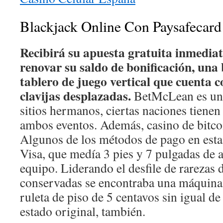
Blackjack Online Con Paysafecard
Recibirá su apuesta gratuita inmedia
renovar su saldo de bonificación, una
tablero de juego vertical que cuenta c
clavijas desplazadas.
BetMcLean es un 
sitios hermanos, ciertas naciones tienen
ambos eventos. Además, casino de bitco
Algunos de los métodos de pago en esta
Visa, que medía 3 pies y 7 pulgadas de a
equipo. Liderando el desfile de rarezas
conservadas se encontraba una máquina
ruleta de piso de 5 centavos sin igual de
estado original, también.