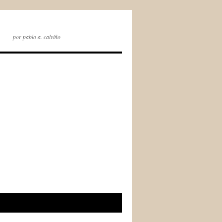
por pablo a. calviño