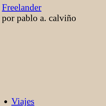
Saltar
Freelander
al
contenido
por pablo a. calviño
Viajes