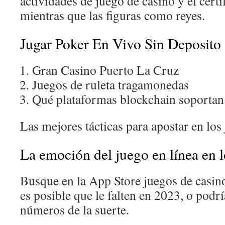
actividades de juego de casino y el cert
mientras que las figuras como reyes.
Jugar Poker En Vivo Sin Deposito
Gran Casino Puerto La Cruz
Juegos de ruleta tragamonedas
Qué plataformas blockchain soportan 
Las mejores tácticas para apostar en los
La emoción del juego en línea en l
Busque en la App Store juegos de casino
es posible que le falten en 2023, o podrí
números de la suerte.