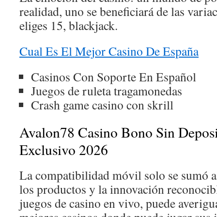
realidad, uno se beneficiará de las varia
eliges 15, blackjack.
Cual Es El Mejor Casino De España
Casinos Con Soporte En Español
Juegos de ruleta tragamonedas
Crash game casino con skrill
Avalon78 Casino Bono Sin Depos
Exclusivo 2026
La compatibilidad móvil solo se sumó a
los productos y la innovación reconocib
juegos de casino en vivo, puede averigua