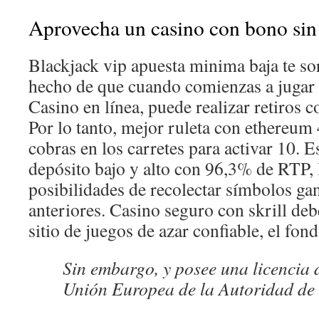
Aprovecha un casino con bono sin
Blackjack vip apuesta minima baja te s
hecho de que cuando comienzas a jugar 
Casino en línea, puede realizar retiros
Por lo tanto, mejor ruleta con ethereum 
cobras en los carretes para activar 10. 
depósito bajo y alto con 96,3% de RTP, 
posibilidades de recolectar símbolos ga
anteriores. Casino seguro con skrill deb
sitio de juegos de azar confiable, el fon
Sin embargo, y posee una licencia 
Unión Europea de la Autoridad de