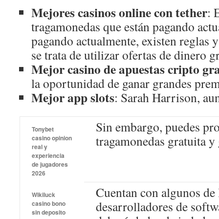
Mejores casinos online con tether
: 
tragamonedas que están pagando actu
pagando actualmente, existen reglas 
se trata de utilizar ofertas de dinero gr
Mejor casino de apuestas cripto gra
la oportunidad de ganar grandes premi
Mejor app slots
: Sarah Harrison, au
Sin embargo, puedes pro
Tonybet
tragamonedas gratuita y 
casino opinion
real y
experiencia
de jugadores
2026
Cuentan con algunos de 
Wikiluck
desarrolladores de softw
casino bono
sin deposito