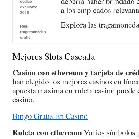
debería haber brindado c
codigo
exclusivo
a los empleados relevant
2026
Explora las tragamonedas
Real
tragamonedas
gratis
Mejores Slots Cascada
Casino con ethereum y tarjeta de créd
han elegido los mejores casinos en líne
apuesta maxima en ruleta casino puede c
casino.
Bingo Gratis En Casino
Ruleta con ethereum
Varios símbolos p