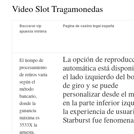
Video Slot Tragamonedas
Baccarat vip
Pagina de casino legal españa
apuesta minima
La opción de reproduc
El tiempo de
automática está disponi
procesamiento
de retiros varía
el lado izquierdo del b
según el
de giro y se puede
método
personalizar desde el 
bancario,
en la parte inferior izq
donde la
la experiencia de usuar
ganancia
máxima es
Starburst fue fenomena
3533X la
apuesta.