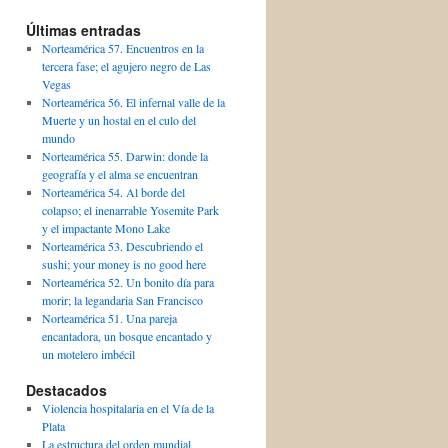
Últimas entradas
Norteamérica 57. Encuentros en la
tercera fase; el agujero negro de Las
Vegas
Norteamérica 56. El infernal valle de la
Muerte y un hostal en el culo del
mundo
Norteamérica 55. Darwin: donde la
geografía y el alma se encuentran
Norteamérica 54. Al borde del
colapso; el inenarrable Yosemite Park
y el impactante Mono Lake
Norteamérica 53. Descubriendo el
sushi; your money is no good here
Norteamérica 52. Un bonito día para
morir; la legandaria San Francisco
Norteamérica 51. Una pareja
encantadora, un bosque encantado y
un motelero imbécil
Destacados
Violencia hospitalaria en el Vía de la
Plata
La estructura del orden mundial