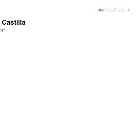
Laponia islámica
→
 Castilla
der