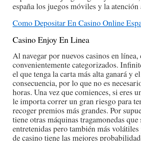
españa los juegos móviles y la atención a
Como Depositar En Casino Online Esp
Casino Enjoy En Linea
Al navegar por nuevos casinos en línea, 
convenientemente categorizados. Infinit
el que tenga la carta más alta ganará y el
consecuencia, por lo que no es necesari
horas. Una vez que comiences, si eres u
le importa correr un gran riesgo para te
recoger premios más grandes. Por supu
tiene otras máquinas tragamonedas que 
entretenidas pero también más volátiles
de casino tiene las mejores probabilidad