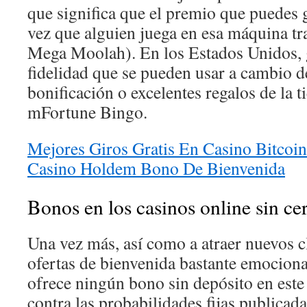
que significa que el premio que puedes
vez que alguien juega en esa máquina 
Mega Moolah). En los Estados Unidos, 
fidelidad que se pueden usar a cambio d
bonificación o excelentes regalos de la t
mFortune Bingo.
Mejores Giros Gratis En Casino Bitcoin
Casino Holdem Bono De Bienvenida
Bonos en los casinos online sin cer
Una vez más, así como a atraer nuevos c
ofertas de bienvenida bastante emocion
ofrece ningún bono sin depósito en est
contra las probabilidades fijas publicad