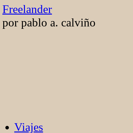
Saltar
Freelander
al
contenido
por pablo a. calviño
Viajes