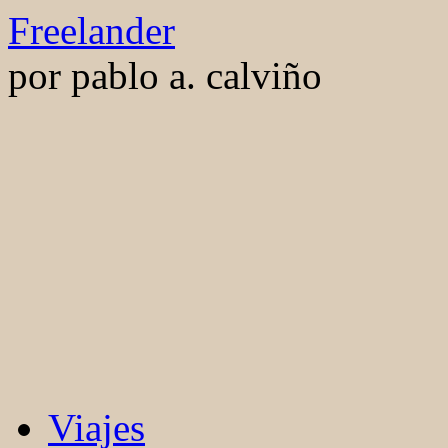
Saltar
Freelander
al
contenido
por pablo a. calviño
Viajes