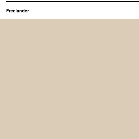
Freelander