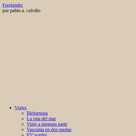
Saltar
Freelander
al
por pablo a. calviño
contenido
Viajes
Bielorrusia
La ruta del mar
Viaje a ninguna parte
Vasconia en dos ruedas
65º nordur