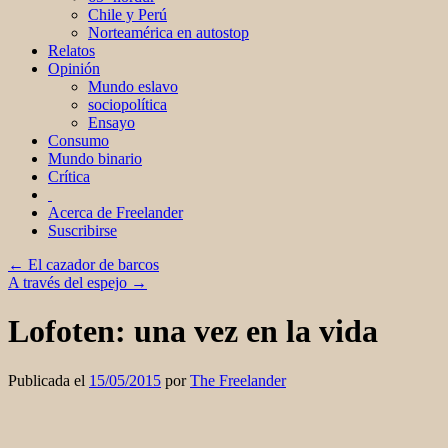
Chile y Perú
Norteamérica en autostop
Relatos
Opinión
Mundo eslavo
sociopolítica
Ensayo
Consumo
Mundo binario
Crítica
Acerca de Freelander
Suscribirse
←
El cazador de barcos
A través del espejo
→
Lofoten: una vez en la vida
Publicada el
15/05/2015
por
The Freelander