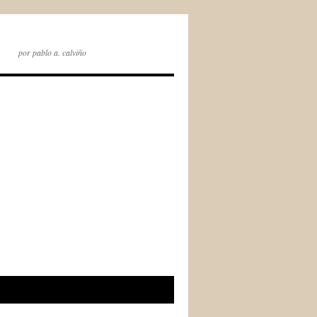
por pablo a. calviño