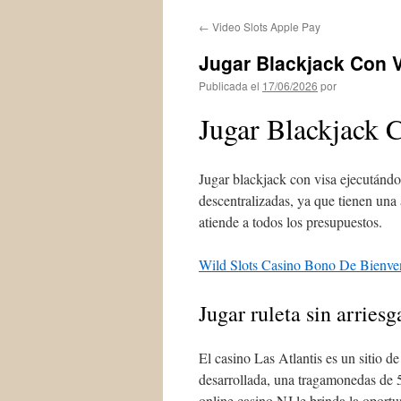
←
Video Slots Apple Pay
Jugar Blackjack Con 
Publicada el
17/06/2026
por
Jugar Blackjack 
Jugar blackjack con visa ejecutánd
descentralizadas, ya que tienen una 
atiende a todos los presupuestos.
Wild Slots Casino Bono De Bienven
Jugar ruleta sin arriesg
El casino Las Atlantis es un sitio 
desarrollada, una tragamonedas de 
online casino NJ le brinda la oportu