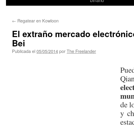
binario
←
Regatear en Kowloon
El extraño mercado electróni
Bei
Publicada el
05/05/2014
por
The Freelander
Pue
Qia
elec
mun
de l
y ch
esta