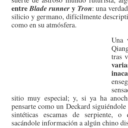
entre
y
Blade runner
Tron
: una verda
silicio y germano, difícilmente descript
como en su atmósfera.
Una 
Qian
tras 
var
ina
ens
sensa
sitio muy especial; y, si ya ha anoc
pensarte como un Deckard siguiéndole a
sintéticas escamas de serpiente, 
sacándole información a algún chino di