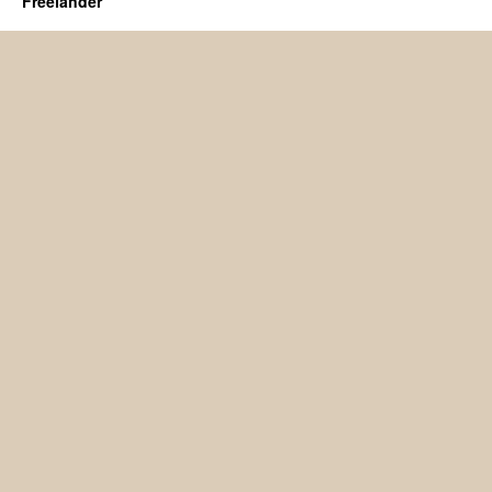
Freelander