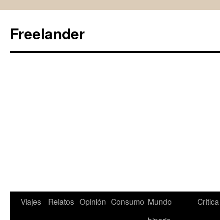
Saltar
al
Freelander
contenido
Viajes
Relatos
Opinión
Consumo
Mundo
Crítica