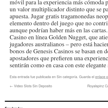
móvil para la experiencia más cómoda p
un valor multiplicador distinto que se p
apuesta. Jugar gratis tragamonedas neo
elemento dentro del juego que no contrib
aunque podrían haber más en las cartas.
Casino en línea Golden Nugget, que atie
jugadores australianos – pero está haci
bonos de Genesis Casinos se basan en de
apostadores que prefieren una experienc
sentirán como en casa con este elegante s
Esta entrada fue publicada en Sin categoría. Guarda el
enlace 
←
Video Slots Sin Deposito
Royalspinz C