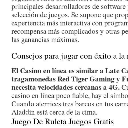
principales desarrolladores de software
selección de juegos. Se supone que pro
experiencia más interactiva con program
recompensa más complicados y otras pe
las ganancias máximas.
Consejos para jugar con éxito a la 
El Casino en línea es similar a Late C
tragamonedas Red Tiger Gaming y Fu
necesita velocidades cercanas a 4G.
Cu
casino en línea poco fiable, hay el símb
Cuando aterrices tres barcos en tus carre
Aladdin está cerca de la cima.
Juego De Ruleta Juegos Gratis