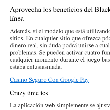
Aprovecha los beneficios del Blac
línea
Además, si el modelo que está utilizand
sitios. En cualquier sitio que ofrezca pó
dinero real, sin duda podrá unirse a cua
problemas. Se pueden activar cuatro fun
cualquier momento durante el juego base
estaba entusiasmada.
Casino Seguro Con Google Pay
Crazy time ios
La aplicación web simplemente se ajusta