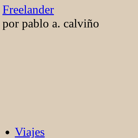
Saltar
Freelander
al
contenido
por pablo a. calviño
Viajes