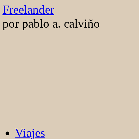
Saltar
Freelander
al
contenido
por pablo a. calviño
Viajes