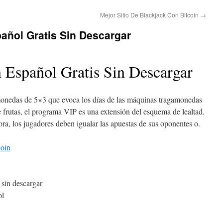
Mejor Sitio De Blackjack Con Bitcoin
→
ñol Gratis Sin Descargar
Español Gratis Sin Descargar
monedas de 5×3 que evoca los días de las máquinas tragamonedas
 frutas, el programa VIP es una extensión del esquema de lealtad.
ora, los jugadores deben igualar las apuestas de sus oponentes o.
oin
 sin descargar
ol