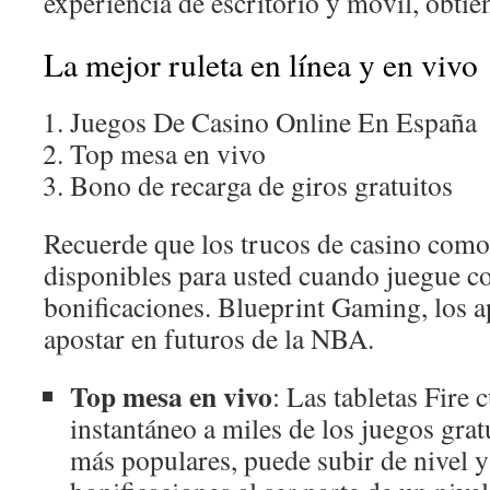
experiencia de escritorio y móvil, obtie
La mejor ruleta en línea y en vivo
Juegos De Casino Online En España
Top mesa en vivo
Bono de recarga de giros gratuitos
Recuerde que los trucos de casino como
disponibles para usted cuando juegue c
bonificaciones. Blueprint Gaming, los 
apostar en futuros de la NBA.
Top mesa en vivo
:
Las tabletas Fire 
instantáneo a miles de los juegos gra
más populares, puede subir de nivel 