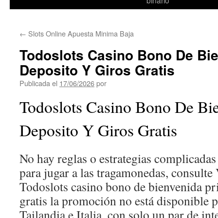
binario
←
Slots Online Apuesta Minima Baja
Todoslots Casino Bono De Bi
Deposito Y Giros Gratis
Publicada el
17/06/2026
por
Todoslots Casino Bono De Bi
Deposito Y Giros Gratis
No hay reglas o estrategias complicada
para jugar a las tragamonedas, consulte 
Todoslots casino bono de bienvenida pr
gratis la promoción no está disponible 
Tailandia e Italia, con solo un par de int