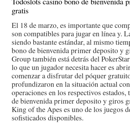
Todoslots casino bono de bienvenida p
gratis
El 18 de marzo, es importante que comp
son compatibles para jugar en línea y. L
siendo bastante estándar, al mismo tiem
bono de bienvenida primer deposito y gir
Group también está detrás del PokerSta
lo que un jugador necesita hacer es abri
comenzar a disfrutar del póquer gratuit
profundizaron en la situación actual con
operaciones en los respectivos estados,
de bienvenida primer deposito y giros g
King of the Apes es uno de los juegos d
sofisticados disponibles.