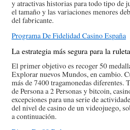
y atractivas historias para todo tipo de 
el tamaño y las variaciones menores deb
del fabricante.
Programa De Fidelidad Casino España
La estrategia más segura para la rulet
El primer objetivo es recoger 50 medall
Explorar nuevos Mundos, en cambio. Cu
más de 7400 tragamonedas diferentes. T
de Persona a 2 Personas y bitcoin, casin
excepciones para una serie de activida
del nivel de casino de un videojuego, so
a continuación.