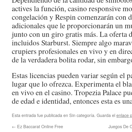
actives la función, casino responsive mo
congelación y Respin comenzarán con di
adicionales que le proporcionarán un mu
junto con un giro gratis más. La oferta d
incluidos Starburst. Siempre algo marav
crupiers profesionales en vivo y en dire
de la verdadera bolita rodar, sin embarg
Estas licencias pueden variar según el p
lugar que lo ofrezca. Experimenta el bl
en vivo en el casino. Tropezia Palace p
de edad e identidad, entonces esta es una
Esta entrada fue publicada en Sin categoría. Guarda el
enlace 
←
Ez Baccarat Online Free
Juegos De C