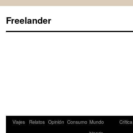
Saltar
al
Freelander
contenido
Viajes
Relatos
Opinión
Consumo
Mundo
Crítica