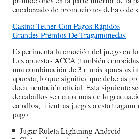
promociones en la parte inferior de la pá
encabezado de promociones debajo de s
Casino Tether Con Pagos Rápidos
Grandes Premios De Tragamonedas
Experimenta la emoción del juego en lo
Las apuestas ACCA (también conocidas
una combinación de 3 o más apuestas in
apuesta, lo que significa que deberás pr
documentación oficial. Esta siguiente se
de caballos se ocupa más de la graduació
caballos, mientras juegas a esta tragamo
pago.
Jugar Ruleta Lightning Android