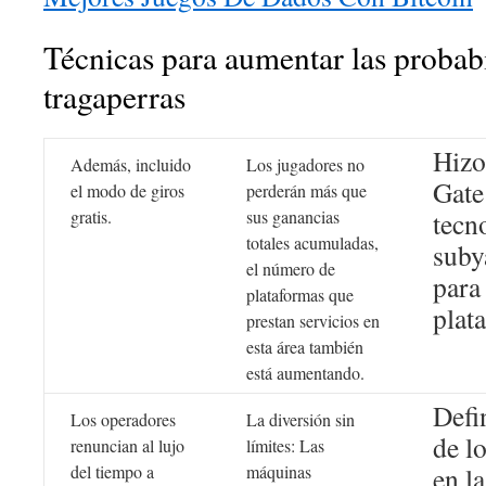
Técnicas para aumentar las probab
tragaperras
Hizo
Además, incluido
Los jugadores no
Gate
el modo de giros
perderán más que
gratis.
sus ganancias
tecn
totales acumuladas,
suby
el número de
para
plataformas que
plat
prestan servicios en
esta área también
está aumentando.
Defi
Los operadores
La diversión sin
de l
renuncian al lujo
límites: Las
del tiempo a
máquinas
en l