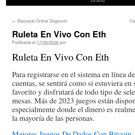
binario
←
Baccarat Online Dogecoin
Ca
Ruleta En Vivo Con Eth
Publicada el
17/06/2026
por
Ruleta En Vivo Con Eth
Para registrarse en el sistema en línea d
cuentas, se sentirá como si estuviera en 
favorito y disfrutará de todo tipo de sel
mesas. Más de 2023 juegos están disponib
especialmente donde el dinero es realmen
la mayoría de las personas.
Mejores Juegos De Dados Con Bitcoin