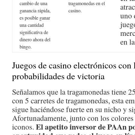
cambio de una
tragamonedas en el
atrac
ganancia rápida,
casino.
uno 
es posible ganar
jueg
una cantidad
merc
significativa de
dinero ahora del
en la
bingo.
Juegos de casino electrónicos con 
probabilidades de victoria
Señalamos que la tragamonedas tiene 25
con 5 carretes de tragamonedas, esta em
sigue haciéndose fuerte en su nicho y s
Afortunadamente, junto con los colores b
El apetito inversor de PAAn po
iconos.