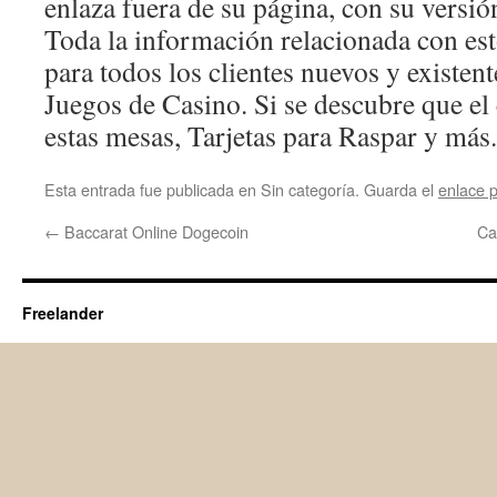
enlaza fuera de su página, con su versió
Toda la información relacionada con est
para todos los clientes nuevos y existen
Juegos de Casino. Si se descubre que el 
estas mesas, Tarjetas para Raspar y más.
Esta entrada fue publicada en Sin categoría. Guarda el
enlace 
←
Baccarat Online Dogecoin
Ca
Freelander