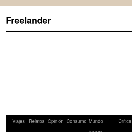
Saltar
al
Freelander
contenido
Viajes
Relatos
Opinión
Consumo
Mundo
Crítica