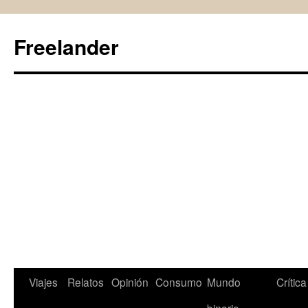
Saltar
al
Freelander
contenido
Viajes
Relatos
Opinión
Consumo
Mundo
Crítica