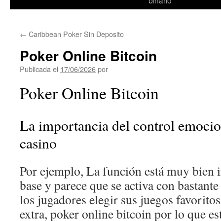
binario
←
Caribbean Poker Sin Deposito
Poker Online Bitcoin
Publicada el
17/06/2026
por
Poker Online Bitcoin
La importancia del control emocion
casino
Por ejemplo, La función está muy bien i
base y parece que se activa con bastante
los jugadores elegir sus juegos favorito
extra, poker online bitcoin por lo que es