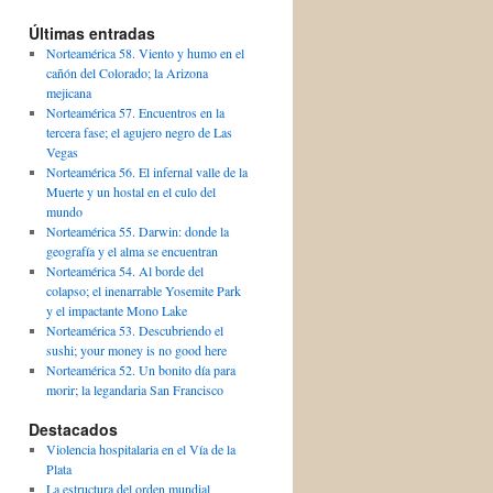
Últimas entradas
Norteamérica 58. Viento y humo en el
cañón del Colorado; la Arizona
mejicana
Norteamérica 57. Encuentros en la
tercera fase; el agujero negro de Las
Vegas
Norteamérica 56. El infernal valle de la
Muerte y un hostal en el culo del
mundo
Norteamérica 55. Darwin: donde la
geografía y el alma se encuentran
Norteamérica 54. Al borde del
colapso; el inenarrable Yosemite Park
y el impactante Mono Lake
Norteamérica 53. Descubriendo el
sushi; your money is no good here
Norteamérica 52. Un bonito día para
morir; la legandaria San Francisco
Destacados
Violencia hospitalaria en el Vía de la
Plata
La estructura del orden mundial