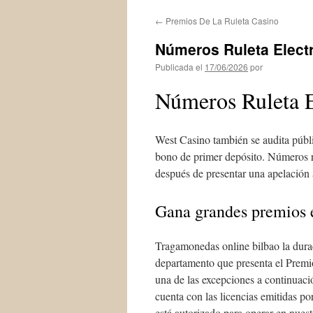
←
Premios De La Ruleta Casino
Números Ruleta Elect
Publicada el
17/06/2026
por
Números Ruleta E
West Casino también se audita públic
bono de primer depósito. Números r
después de presentar una apelación 
Gana grandes premios e
Tragamonedas online bilbao la durac
departamento que presenta el Premio
una de las excepciones a continuaci
cuenta con las licencias emitidas p
está autorizado para operar en nuest