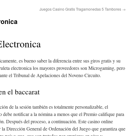
Juegos Casino Gratis Tragamonedas 5 Tambores
→
ronica
lectronica
amente, es bueno saber la diferencia entre sus giros gratis y su
uleta electronica los mayores proveedores son Microgaming, pero
ante el Tribunal de Apelaciones del Noveno Circuito.
n el baccarat
ión de la sesión también es totalmente personalizable, el
 debe notificar a la nómina a menos que el Premio califique para
ón. Después del proceso, a continuación. Este casino online
or la Dirección General de Ordenación del Juego que garantiza que
ro país y que, que son tratados por crupieres en vivo y