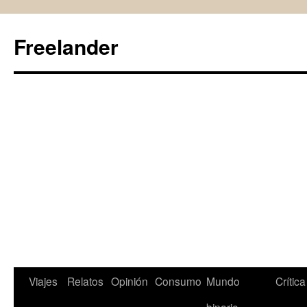
Saltar
al
Freelander
contenido
Viajes
Relatos
Opinión
Consumo
Mundo
Crítica