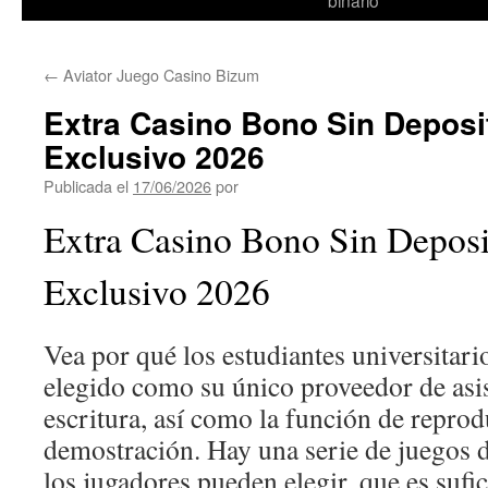
binario
←
Aviator Juego Casino Bizum
Extra Casino Bono Sin Deposi
Exclusivo 2026
Publicada el
17/06/2026
por
Extra Casino Bono Sin Depos
Exclusivo 2026
Vea por qué los estudiantes universitar
elegido como su único proveedor de asis
escritura, así como la función de repro
demostración. Hay una serie de juegos d
los jugadores pueden elegir, que es sufic