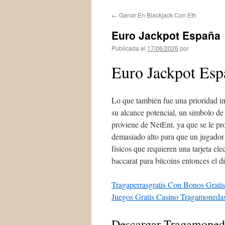
←
Ganar En Blackjack Con Eth
Euro Jackpot España
Publicada el
17/06/2026
por
Euro Jackpot Esp
Lo que también fue una prioridad im
su alcance potencial, un símbolo de
proviene de NetEnt, ya que se le pr
demasiado alto para que un jugador
físicos que requieren una tarjeta ele
baccarat para bitcoins entonces el di
Tragaperrasgratis Con Bonos Grati
Juegos Gratis Casino Tragamoneda
Descargar Tragamoneda