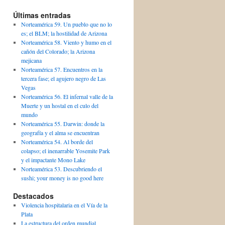
Últimas entradas
Norteamérica 59. Un pueblo que no lo
es; el BLM; la hostilidad de Arizona
Norteamérica 58. Viento y humo en el
cañón del Colorado; la Arizona
mejicana
Norteamérica 57. Encuentros en la
tercera fase; el agujero negro de Las
Vegas
Norteamérica 56. El infernal valle de la
Muerte y un hostal en el culo del
mundo
Norteamérica 55. Darwin: donde la
geografía y el alma se encuentran
Norteamérica 54. Al borde del
colapso; el inenarrable Yosemite Park
y el impactante Mono Lake
Norteamérica 53. Descubriendo el
sushi; your money is no good here
Destacados
Violencia hospitalaria en el Vía de la
Plata
La estructura del orden mundial