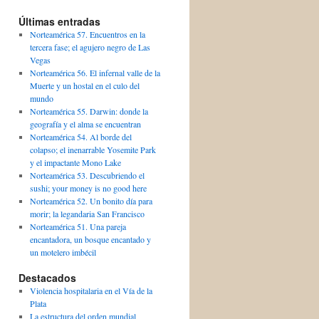
Últimas entradas
Norteamérica 57. Encuentros en la
tercera fase; el agujero negro de Las
Vegas
Norteamérica 56. El infernal valle de la
Muerte y un hostal en el culo del
mundo
Norteamérica 55. Darwin: donde la
geografía y el alma se encuentran
Norteamérica 54. Al borde del
colapso; el inenarrable Yosemite Park
y el impactante Mono Lake
Norteamérica 53. Descubriendo el
sushi; your money is no good here
Norteamérica 52. Un bonito día para
morir; la legandaria San Francisco
Norteamérica 51. Una pareja
encantadora, un bosque encantado y
un motelero imbécil
Destacados
Violencia hospitalaria en el Vía de la
Plata
La estructura del orden mundial