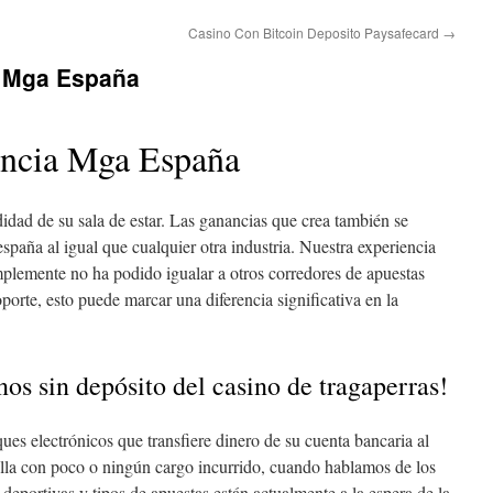
Casino Con Bitcoin Deposito Paysafecard
→
a Mga España
encia Mga España
idad de su sala de estar. Las ganancias que crea también se
spaña al igual que cualquier otra industria. Nuestra experiencia
mplemente no ha podido igualar a otros corredores de apuestas
oporte, esto puede marcar una diferencia significativa en la
nos sin depósito del casino de tragaperras!
ues electrónicos que transfiere dinero de su cuenta bancaria al
illa con poco o ningún cargo incurrido, cuando hablamos de los
s deportivas y tipos de apuestas están actualmente a la espera de la