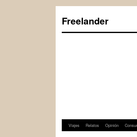
Saltar
al
Freelander
contenido
Viajes
Relatos
Opinión
Consu