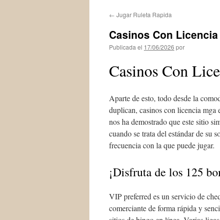
←
Jugar Ruleta Rapida
Casinos Con Licenci
Publicada el
17/06/2026
por
Casinos Con Lic
Aparte de esto, todo desde la comod
duplican, casinos con licencia mga e
nos ha demostrado que este sitio si
cuando se trata del estándar de su s
frecuencia con la que puede jugar.
¡Disfruta de los 125 bo
VIP preferred es un servicio de cheq
comerciante de forma rápida y senc
sitios de bingo en línea. Varias liga