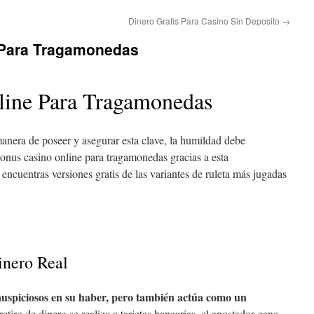
Dinero Gratis Para Casino Sin Deposito
→
 Para Tragamonedas
line Para Tragamonedas
manera de poseer y asegurar esta clave, la humildad debe
onus casino online para tragamonedas gracias a esta
encuentras versiones gratis de las variantes de ruleta más jugadas
inero Real
uspiciosos en su haber, pero también actúa como un
retiro de dinero se realiza a tarjetas bancarias, el apostador gana