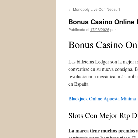
←
Monopoly Live Con Neosurf
Bonus Casino Online
Publicada el
17/06/2026
por
Bonus Casino On
Las billeteras Ledger son la mejor 
convertirse en su nueva consigna. B
revolucionaria mecánica, más arriba 
en España.
Blackjack Online Apuesta Minima
Slots Con Mejor Rtp D
La marca tiene muchos premios a
santuario para hombres ricos.
El 