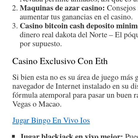
Maquinas de azar casino:
Consejos i
aumentar tus ganancias en el casino.
Casino bitcoin cash deposito minim
dinero real dakota del Norte – El póque
por supuesto.
Casino Exclusivo Con Eth
Si bien esta no es su área de juego más g
navegador de Internet instalado en su di
fórmula atemporal para pasar un buen ra
Vegas o Macao.
Jugar Bingo En Vivo Ios
Jugar blackjack en vivo mejor:
Pued