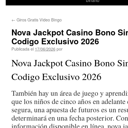
binario
←
Giros Gratis Video Bingo
Nova Jackpot Casino Bono Si
Codigo Exclusivo 2026
Publicada el
17/06/2026
por
Nova Jackpot Casino Bono Si
Codigo Exclusivo 2026
También hay un área de juego y aprendi
que los niños de cinco años en adelante
segura, una apuesta de futuros es un res
determinará en una fecha posterior. Con
información disponible en línea, nova j