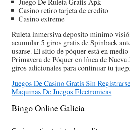
Juego De Ruleta Gratis Apk
Casino retiro tarjeta de credito
Casino extreme
Ruleta inmersiva deposito minimo visió
acumular 5 giros gratis de Spinback an
usarse. El sitio de póquer está en medi
Primavera de Póquer en línea de Nueva 
giros adicionales para continuar tu jueg
Juegos De Casino Gratis Sin Registrars
Maquinas De Juegos Electronicas
Bingo Online Galicia