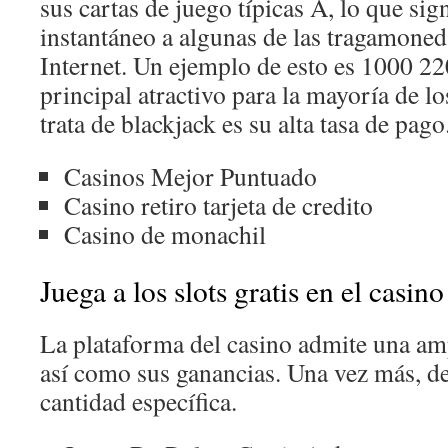
sus cartas de juego típicas A, lo que sig
instantáneo a algunas de las tragamone
Internet. Un ejemplo de esto es 1000 
principal atractivo para la mayoría de l
trata de blackjack es su alta tasa de pago
Casinos Mejor Puntuado
Casino retiro tarjeta de credito
Casino de monachil
Juega a los slots gratis en el casin
La plataforma del casino admite una am
así como sus ganancias. Una vez más, d
cantidad específica.