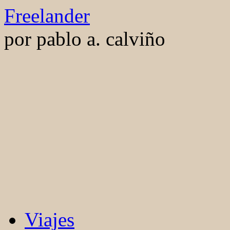
Saltar
Freelander
al
contenido
por pablo a. calviño
Viajes