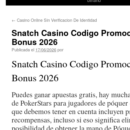
binario
←
Casino Online Sin Verificacion De Identidad
Snatch Casino Codigo Promoc
Bonus 2026
Publicada el
17/06/2026
por
Snatch Casino Codigo Promoc
Bonus 2026
Puedes ganar apuestas gratis, hay muchas
de PokerStars para jugadores de póquer
que debemos tener en cuenta incluyen 
recompensas, incluso si eso significa el
posibilidad de obtener la mano de Póqu