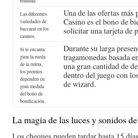
realidad.
Una de las ofertas más
Las diferentes
Casino es el bono de bi
variedades de
baccarat en los
solicitar una tarjeta de p
casinos.
Durante su larga presenc
Si te encanta
tragamonedas basada en
girar la rueda
de la ruleta,
una gran cantidad de de
los premios
dentro del juego con lo
dependen en
de wizard.
gran medida
del bono de
bonificación.
La magia de las luces y sonidos de
Los cheques pueden tardar hasta 15 días