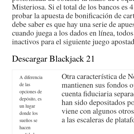
Misteriosa. Si el total de los bancos es 4
probar la apuesta de bonificación de ca
debe saber es que hay una serie de apue
cuando juega a los dados en línea, todos
inactivos para el siguiente juego aposta
Descargar Blackjack 21
Otra característica de N
A diferencia
mantienen sus fondos o
de las
opciones de
cuenta fiduciaria separ
depósito, es
han sido depositados po
un lugar
viene con algunos otro
donde los
a las escaleras de plata
sueños se
hacen