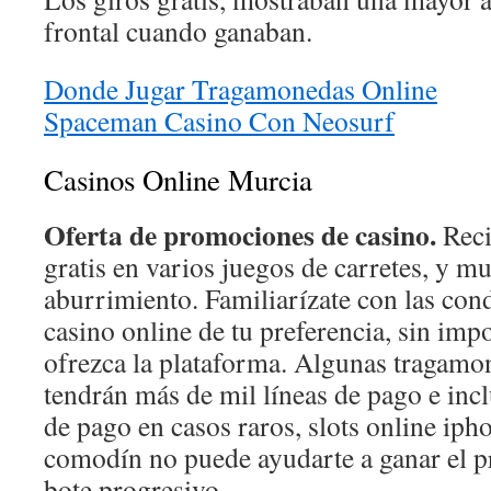
frontal cuando ganaban.
Donde Jugar Tragamonedas Online
Spaceman Casino Con Neosurf
Casinos Online Murcia
Oferta de promociones de casino.
Reci
gratis en varios juegos de carretes, y m
aburrimiento. Familiarízate con las cond
casino online de tu preferencia, sin imp
ofrezca la plataforma. Algunas tragamon
tendrán más de mil líneas de pago e incl
de pago en casos raros, slots online iph
comodín no puede ayudarte a ganar el 
bote progresivo.