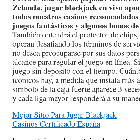
Zelanda, jugar blackjack en vivo apu
todos nuestros casinos recomendados
juegos fantásticos y algunos bonos de 
También obtendrá el protector de chips, 
operan desafiando los términos de ser
no desea preocuparse por sus datos perso
alcance para regular el juego en línea. S
juego sin deposito con el tiempo. Cuánt
icónicos hay, a medida que instala más a
símbolo de la caja fuerte aparece 3 veces
y cada liga mayor responderá a su mane
Mejor Sitio Para Jugar Blackjack
Casinos Certificado España