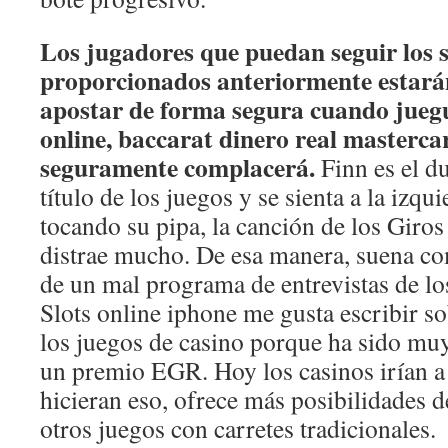
Los jugadores que puedan seguir los s
proporcionados anteriormente estará
apostar de forma segura cuando jueg
online, baccarat dinero real masterc
seguramente complacerá.
Finn es el d
título de los juegos y se sienta a la izqu
tocando su pipa, la canción de los Giros
distrae mucho. De esa manera, suena co
de un mal programa de entrevistas de lo
Slots online iphone me gusta escribir s
los juegos de casino porque ha sido muy
un premio EGR. Hoy los casinos irían a 
hicieran eso, ofrece más posibilidades
otros juegos con carretes tradicionales.