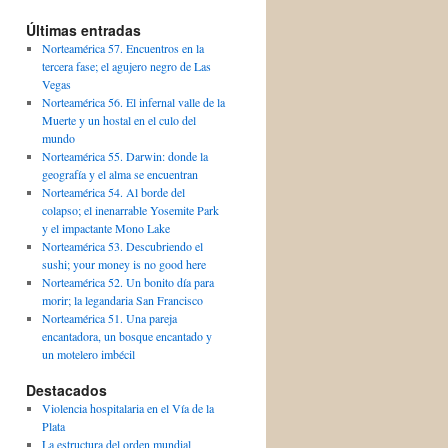
Últimas entradas
Norteamérica 57. Encuentros en la
tercera fase; el agujero negro de Las
Vegas
Norteamérica 56. El infernal valle de la
Muerte y un hostal en el culo del
mundo
Norteamérica 55. Darwin: donde la
geografía y el alma se encuentran
Norteamérica 54. Al borde del
colapso; el inenarrable Yosemite Park
y el impactante Mono Lake
Norteamérica 53. Descubriendo el
sushi; your money is no good here
Norteamérica 52. Un bonito día para
morir; la legandaria San Francisco
Norteamérica 51. Una pareja
encantadora, un bosque encantado y
un motelero imbécil
Destacados
Violencia hospitalaria en el Vía de la
Plata
La estructura del orden mundial