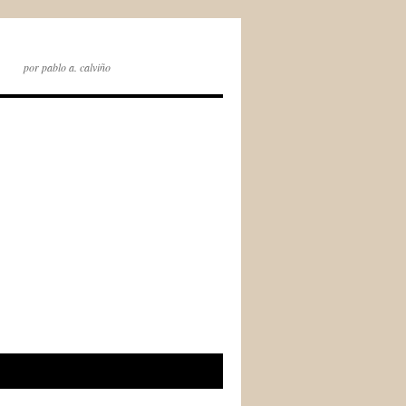
por pablo a. calviño