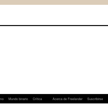
mo
Mundo binario
Crítica
Acerca de Freelander
Suscribirse