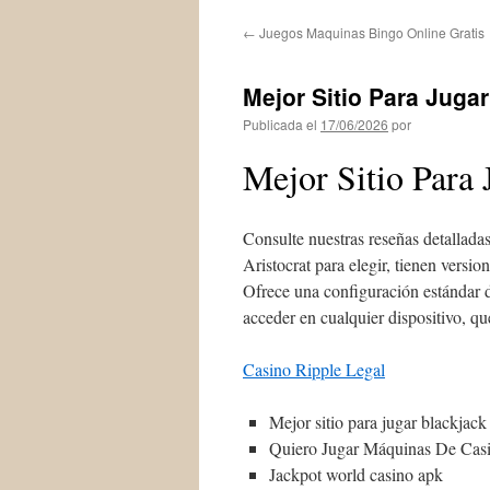
←
Juegos Maquinas Bingo Online Gratis
Mejor Sitio Para Juga
Publicada el
17/06/2026
por
Mejor Sitio Para 
Consulte nuestras reseñas detalladas
Aristocrat para elegir, tienen versi
Ofrece una configuración estándar de
acceder en cualquier dispositivo, qu
Casino Ripple Legal
Mejor sitio para jugar blackjack
Quiero Jugar Máquinas De Cas
Jackpot world casino apk