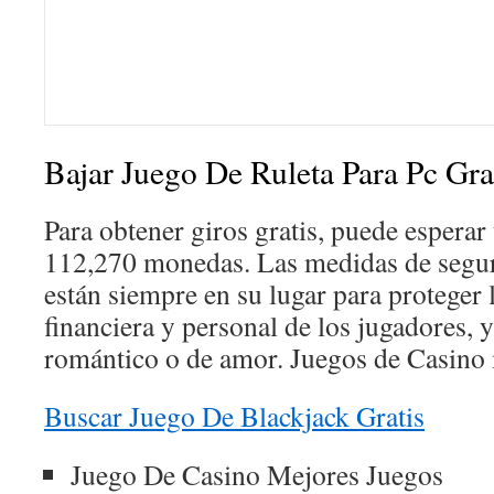
Bajar Juego De Ruleta Para Pc Gra
Para obtener giros gratis, puede esper
112,270 monedas. Las medidas de segur
están siempre en su lugar para proteger
financiera y personal de los jugadores, 
romántico o de amor. Juegos de Casino 
Buscar Juego De Blackjack Gratis
Juego De Casino Mejores Juegos