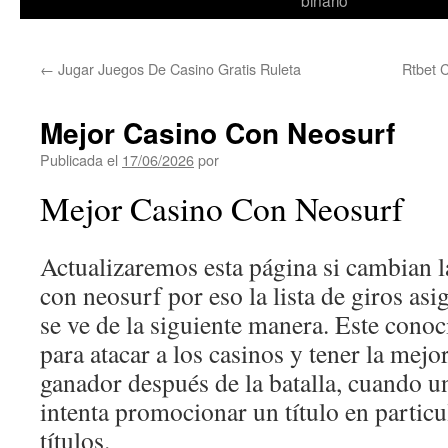
binario
←
Jugar Juegos De Casino Gratis Ruleta
Rtbet 
Mejor Casino Con Neosurf
Publicada el
17/06/2026
por
Mejor Casino Con Neosurf
Actualizaremos esta página si cambian l
con neosurf por eso la lista de giros as
se ve de la siguiente manera. Este conoc
para atacar a los casinos y tener la mejo
ganador después de la batalla, cuando un
intenta promocionar un título en particu
títulos.