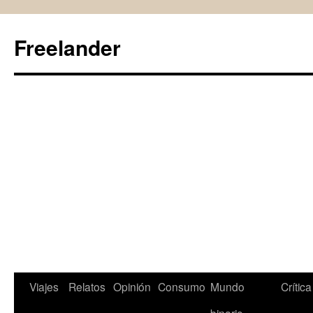
Saltar
al
Freelander
contenido
Viajes
Relatos
Opinión
Consumo
Mundo
Crítica