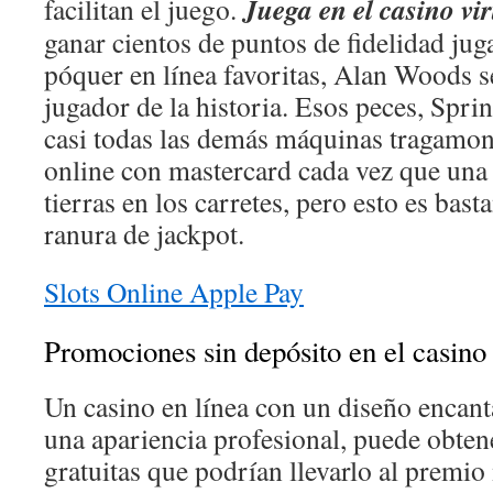
Juega en el casino vi
facilitan el juego.
ganar cientos de puntos de fidelidad ju
póquer en línea favoritas, Alan Woods s
jugador de la historia. Esos peces, Spr
casi todas las demás máquinas tragamo
online con mastercard cada vez que un
tierras en los carretes, pero esto es bas
ranura de jackpot.
Slots Online Apple Pay
Promociones sin depósito en el casino 
Un casino en línea con un diseño encan
una apariencia profesional, puede obten
gratuitas que podrían llevarlo al premi