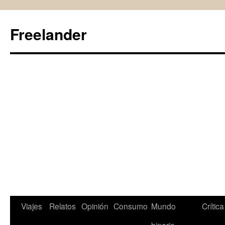
Saltar
al
Freelander
contenido
Viajes
Relatos
Opinión
Consumo
Mundo
Crítica