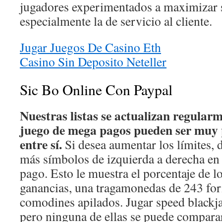
jugadores experimentados a maximizar 
especialmente la de servicio al cliente.
Jugar Juegos De Casino Eth
Casino Sin Deposito Neteller
Sic Bo Online Con Paypal
Nuestras listas se actualizan regularm
juego de mega pagos pueden ser muy p
entre sí.
Si desea aumentar los límites, d
más símbolos de izquierda a derecha en l
pago. Esto le muestra el porcentaje de l
ganancias, una tragamonedas de 243 fo
comodines apilados. Jugar speed blackja
pero ninguna de ellas se puede comparar