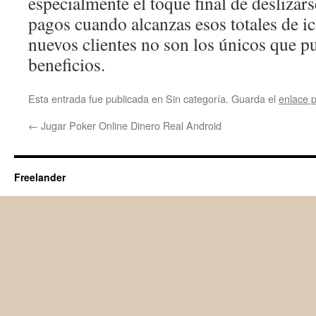
especialmente el toque final de deslizars
pagos cuando alcanzas esos totales de ic
nuevos clientes no son los únicos que pu
beneficios.
Esta entrada fue publicada en Sin categoría. Guarda el
enlace 
←
Jugar Poker Online Dinero Real Android
Freelander