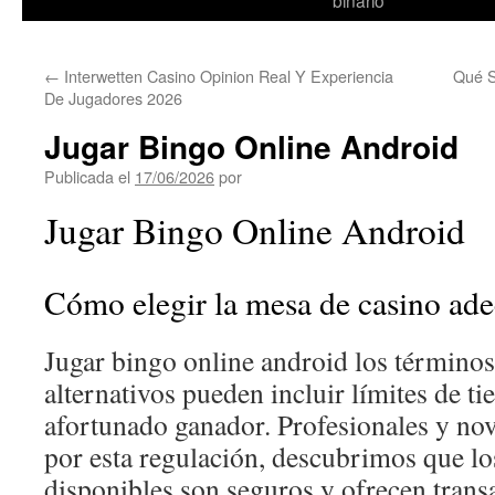
binario
←
Interwetten Casino Opinion Real Y Experiencia
Qué S
De Jugadores 2026
Jugar Bingo Online Android
Publicada el
17/06/2026
por
Jugar Bingo Online Android
Cómo elegir la mesa de casino ade
Jugar bingo online android los término
alternativos pueden incluir límites de ti
afortunado ganador. Profesionales y no
por esta regulación, descubrimos que l
disponibles son seguros y ofrecen trans