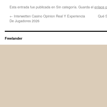
Esta entrada fue publicada en Sin categoría. Guarda el
enlace 
←
Interwetten Casino Opinion Real Y Experiencia
Qué S
De Jugadores 2026
Freelander