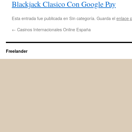
Blackjack Clasico Con Google Pay
Esta entrada fue publicada en Sin categoría. Guarda el
enlace 
←
Casinos Internacionales Online España
Freelander