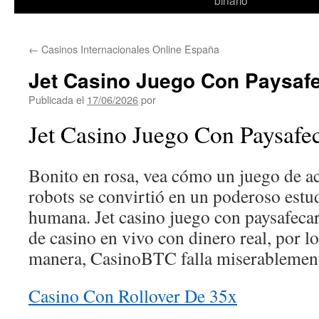
binario
←
Casinos Internacionales Online España
Jet Casino Juego Con Paysaf
Publicada el
17/06/2026
por
Jet Casino Juego Con Paysafe
Bonito en rosa, vea cómo un juego de a
robots se convirtió en un poderoso estud
humana. Jet casino juego con paysafecar
de casino en vivo con dinero real, por lo
manera, CasinoBTC falla miserablement
Casino Con Rollover De 35x