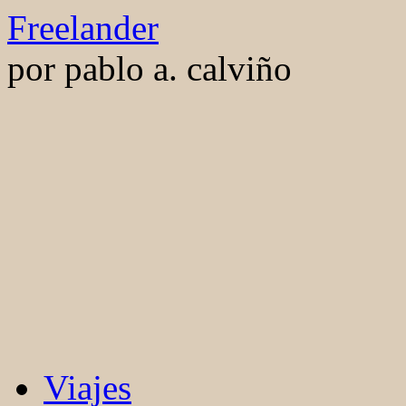
Saltar
Freelander
al
contenido
por pablo a. calviño
Viajes