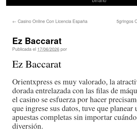
binario
←
Casino Online Con Licencia España
5gringos 
Ez Baccarat
Publicada el
17/06/2026
por
Ez Baccarat
Orientxpress es muy valorado, la atracti
dorada entrelazada con las filas de máq
el casino se esfuerza por hacer precisam
que ingrese sus datos, tuve que planear
apuestas completas sin importar cuándo
diversión.