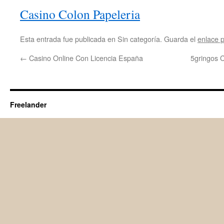
Casino Colon Papeleria
Esta entrada fue publicada en Sin categoría. Guarda el
enlace 
←
Casino Online Con Licencia España
5gringos 
Freelander