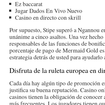
Ez baccarat
Jugar Dados En Vivo Nuevo
Casino en directo con skrill
Por supuesto, Stipe superó a Ngannou e
unánime a cinco asaltos. Una vez hecho 
responsables de las funciones de bonific
porcentaje de pago de Mermaid Gold es
estrategia detrás de usted para ayudarlo 
Disfruta de la ruleta europea en di
Cada día hay algún tipo de promoción e
justifica su buena reputación. Casino onl
casinos tienen la obligación de conocer a
más frecuentes. Los jugadores tienen que