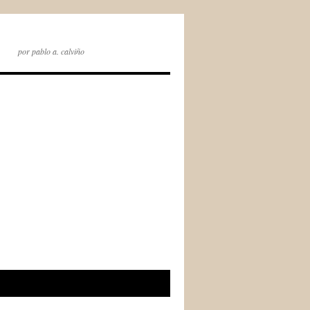
por pablo a. calviño