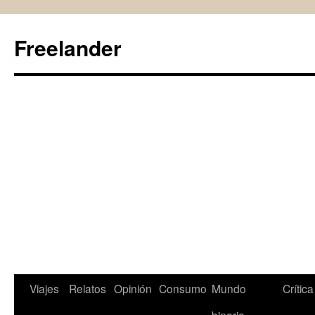
Saltar
al
Freelander
contenido
Viajes
Relatos
Opinión
Consumo
Mundo
Crítica