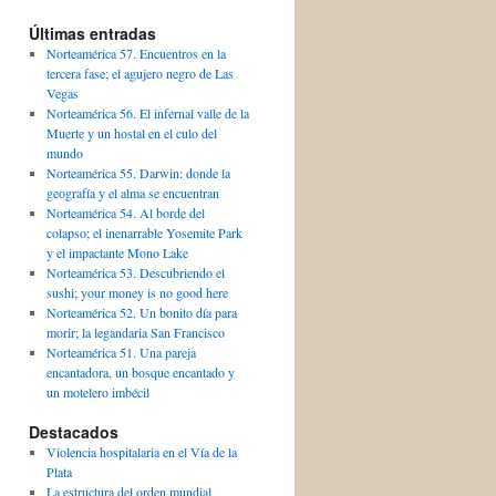
Últimas entradas
Norteamérica 57. Encuentros en la
tercera fase; el agujero negro de Las
Vegas
Norteamérica 56. El infernal valle de la
Muerte y un hostal en el culo del
mundo
Norteamérica 55. Darwin: donde la
geografía y el alma se encuentran
Norteamérica 54. Al borde del
colapso; el inenarrable Yosemite Park
y el impactante Mono Lake
Norteamérica 53. Descubriendo el
sushi; your money is no good here
Norteamérica 52. Un bonito día para
morir; la legandaria San Francisco
Norteamérica 51. Una pareja
encantadora, un bosque encantado y
un motelero imbécil
Destacados
Violencia hospitalaria en el Vía de la
Plata
La estructura del orden mundial